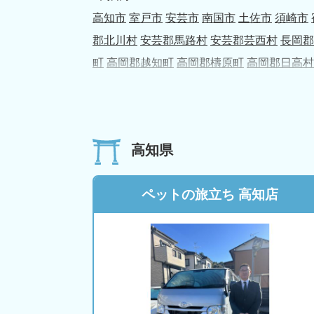
高知市
室戸市
安芸市
南国市
土佐市
須崎市
郡北川村
安芸郡馬路村
安芸郡芸西村
長岡郡
町
高岡郡越知町
高岡郡檮原町
高岡郡日高村
高知県
ペットの旅立ち 高知店