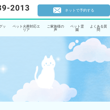
ネットで予約する
グッ
ペット火葬対応エ
ご家族様の
ペット霊
よくある質
リア
声
園
問