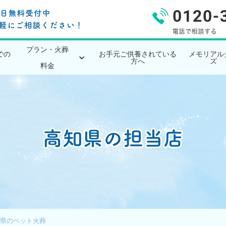
プラン・火葬
での
お手元ご供養されている
メモリアル
方へ
ズ
料金
県のペット火葬