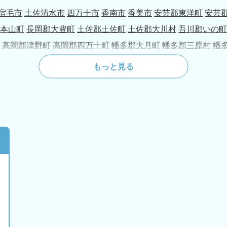
宿毛市
土佐清水市
四万十市
香南市
香美市
安芸郡東洋町
安芸
本山町
長岡郡大豊町
土佐郡土佐町
土佐郡大川村
吾川郡いの町
高岡郡津野町
高岡郡四万十町
幡多郡大月町
幡多郡三原村
幡
もっと見る