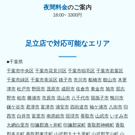
夜間料金
のご案内
18:00~ 3300円
足立店で対応可能なエリア
■千葉県
千葉市中央区
千葉市花見川区
千葉市稲毛区
千葉市若葉区
千葉市緑区
千葉市美浜区
銚子市
市川市
船橋市
館山市
木更
津市
松戸市
野田市
茂原市
成田市
佐倉市
東金市
旭市
習志
野市
柏市
勝浦市
市原市
流山市
八千代市
我孫子市
鴨川市
鎌ケ谷市
君津市
富津市
浦安市
四街道市
袖ケ浦市
八街市
印
西市
白井市
富里市
南房総市
匝瑳市
香取市
山武市
いすみ市
大網白里市
印旛郡酒々井町
印旛郡栄町
香取郡神崎町
香取
郡多古町
香取郡東庄町
山武郡九十九里町
山武郡芝山町
山