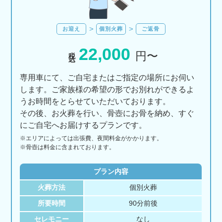
お迎え
個別火葬
ご返骨
22,000
税込
円〜
専用車にて、ご自宅またはご指定の場所にお伺い
します。ご家族様の希望の形でお別れができるよ
うお時間をとらせていただいております。
その後、お火葬を行い、骨壺にお骨を納め、すぐ
にご自宅へお届けするプランです。
※エリアに
よっては
出張費、
夜間料金が
かかります。
※骨壺は料金に含まれております。
プラン内容
火葬方法
個別火葬
所要時間
90分前後
セレモニー
なし