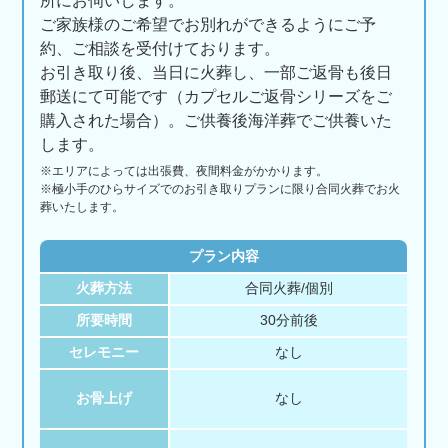
所にお伺いします。
ご家族様のご希望でお別れができるようにご予
約、ご相談を受付けております。
お引き取り後、当日に火葬し、一部ご返骨も後日
郵送にて可能です（カプセルご返骨シリーズをご
購入された場合）。ご供養後海洋葬でご供養いた
します。
※エリアに
よっては
出張費、
夜間料金が
かかります。
※極小手のひらサイズでのお引き取りプランに限り合同火葬でお火
葬いたします。
プラン内容
火葬方法
合同火葬/個別
所要時間
30分前後
セレモニー
なし
お骨上げ
なし