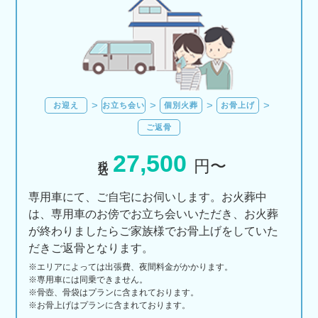
お迎え
お立ち会い
個別火葬
お骨上げ
ご返骨
27,500
税込
円〜
専用車にて、ご自宅にお伺いします。お火葬中
は、専用車のお傍でお立ち会いいただき、お火葬
が終わりましたらご家族様でお骨上げをしていた
だきご返骨となります。
※エリアに
よっては
出張費、
夜間料金が
かかります。
※専用車には同乗できません。
※骨壺、骨袋はプランに含まれております。
※お骨上げはプランに含まれております。