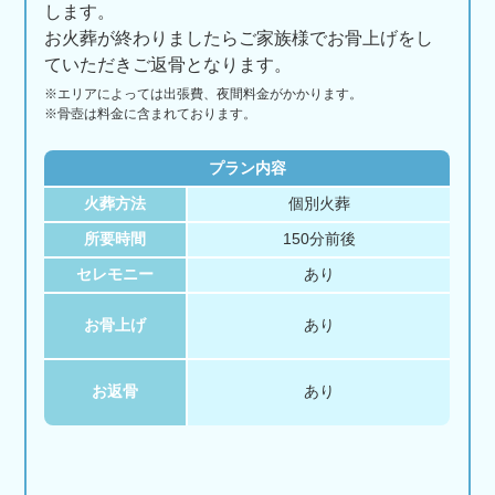
します。
お火葬が終わりましたらご家族様でお骨上げをし
ていただきご返骨となります。
※エリアに
よっては
出張費、
夜間料金が
かかります。
※骨壺は料金に含まれております。
プラン内容
火葬方法
個別火葬
所要時間
150分前後
セレモニー
あり
お骨上げ
あり
お返骨
あり