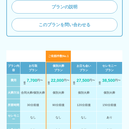
プランの説明
このプランを問い合わせる
ご依頼件数No.1
プラン内
お引取
個別火葬
お立ち会い
セレモニー
容
プラン
プラン
プラン
プラン
7,700
22,000
27,500
38,500
費用
円〜
円〜
円〜
円〜
税 込
税 込
税 込
税 込
火葬方法
合同火葬/個別火葬
個別火葬
個別火葬
個別火葬
所要時間
30分前後
90分前後
120分前後
150分前後
セレモニ
なし
なし
なし
あり
ー