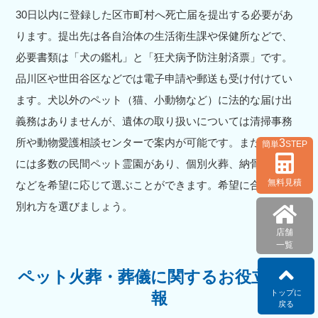
30日以内に登録した区市町村へ死亡届を提出する必要があ
ります。提出先は各自治体の生活衛生課や保健所などで、
必要書類は「犬の鑑札」と「狂犬病予防注射済票」です。
品川区や世田谷区などでは電子申請や郵送も受け付けてい
ます。犬以外のペット（猫、小動物など）に法的な届け出
義務はありませんが、遺体の取り扱いについては清掃事務
所や動物愛護相談センターで案内が可能です。また、都内
3
簡単
STEP
には多数の民間ペット霊園があり、個別火葬、納骨、供養
無料見積
などを希望に応じて選ぶことができます。希望に合ったお
別れ方を選びましょう。
店舗
一覧
ペット火葬・葬儀に関するお役立ち情
トップに
報
戻る