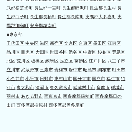
武郡横芝光町
長生郡一宮町
長生郡睦沢町
長生郡長生村
長
生郡白子町
長生郡長柄町
長生郡長南町
夷隅郡大多喜町
夷
隅郡御宿町
安房郡鋸南町
■東京都
千代田区
中央区
港区
新宿区
文京区
台東区
墨田区
江東区
品川区
目黒区
大田区
世田谷区
渋谷区
中野区
杉並区
豊島区
北区
荒川区
板橋区
練馬区
足立区
葛飾区
江戸川区
八王子市
立川市
武蔵野市
三鷹市
青梅市
府中市
昭島市
調布市
町田市
小金井市
小平市
日野市
東村山市
国分寺市
国立市
福生市
狛
江市
東大和市
清瀬市
東久留米市
武蔵村山市
多摩市
稲城市
羽村市
あきる野市
西東京市
西多摩郡瑞穂町
西多摩郡日の
出町
西多摩郡檜原村
西多摩郡奥多摩町