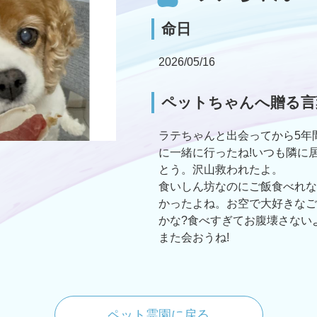
命日
2026/05/16
ペットちゃんへ贈る言
ラテちゃんと出会ってから5年
に一緒に行ったね!いつも隣に
とう。沢山救われたよ。
食いしん坊なのにご飯食べれな
かったよね。お空で大好きなご
かな?食べすぎてお腹壊さない
また会おうね!
ペット霊園に戻る