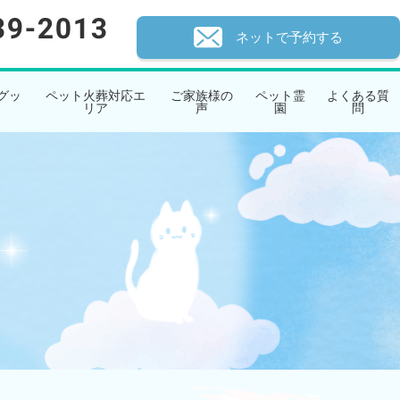
ネットで予約する
グッ
ペット火葬対応エ
ご家族様の
ペット霊
よくある質
リア
声
園
問