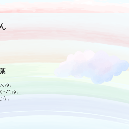
ん
葉
んね。
食べてね。
とう。