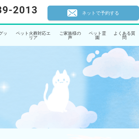
ネットで予約する
グッ
ペット火葬対応エ
ご家族様の
ペット霊
よくある質
リア
声
園
問