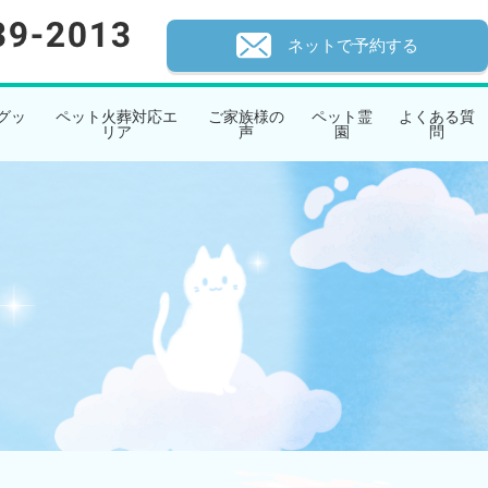
ネットで予約する
グッ
ペット火葬対応エ
ご家族様の
ペット霊
よくある質
リア
声
園
問