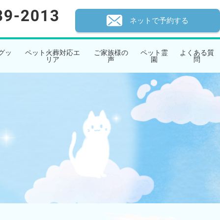
ネットで予約する
グッ
ペット火葬対応エ
ご家族様の
ペット霊
よくある質
リア
声
園
問