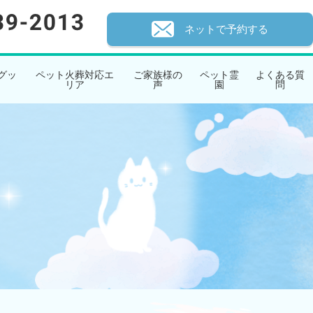
ネットで予約する
グッ
ペット火葬対応エ
ご家族様の
ペット霊
よくある質
リア
声
園
問