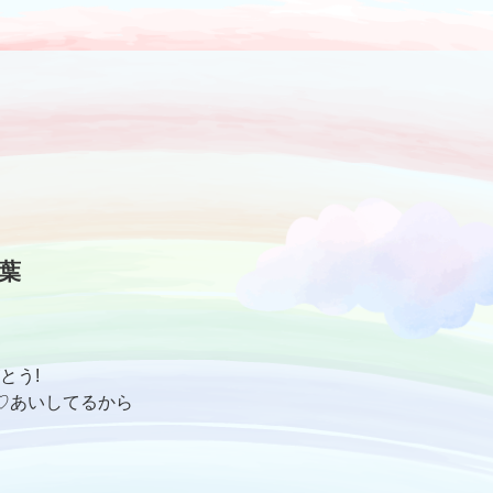
葉
とう!
♡あいしてるから