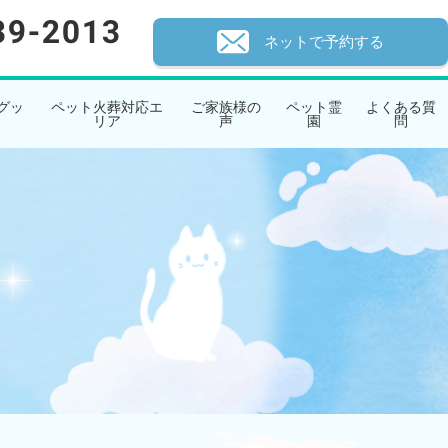
ネットで予約する
グッ
ペット火葬対応エ
ご家族様の
ペット霊
よくある質
リア
声
園
問