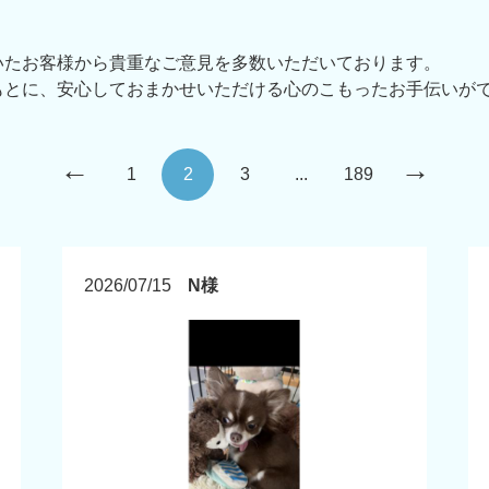
いたお客様から貴重なご意見を多数いただいております。
もとに、安心しておまかせいただける心のこもったお手伝いが
←
→
1
2
3
...
189
2026/07/15
N様