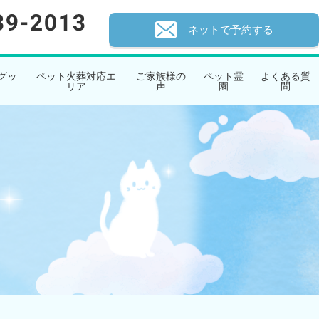
ネットで予約する
グッ
ペット火葬対応エ
ご家族様の
ペット霊
よくある質
リア
声
園
問