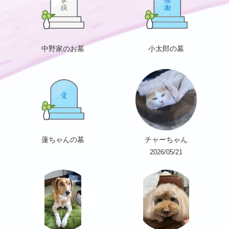
中野家のお墓
小太郎の墓
蓮ちゃんの墓
チャーちゃん
2026/05/21