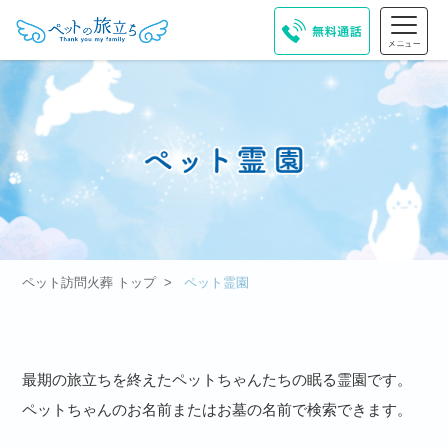
ペット訪問火葬 トップ
ペット霊園
最期の旅立ちを終えたペットちゃんたちの眠る霊園です。
ペットちゃんのお名前またはお墓の名前で検索できます。