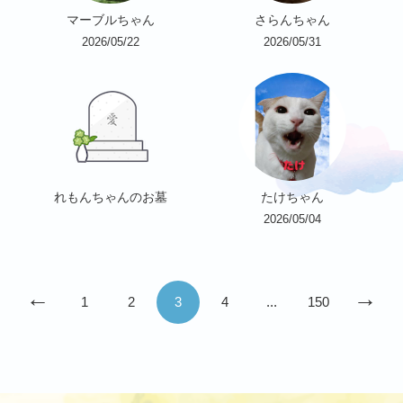
マーブルちゃん
さらんちゃん
2026/05/22
2026/05/31
れもんちゃんのお墓
たけちゃん
2026/05/04
←
→
1
2
3
4
...
150