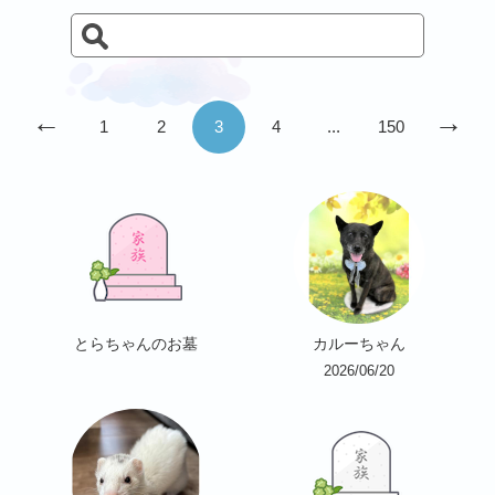
←
→
1
2
3
4
...
150
とらちゃんのお墓
カルーちゃん
2026/06/20